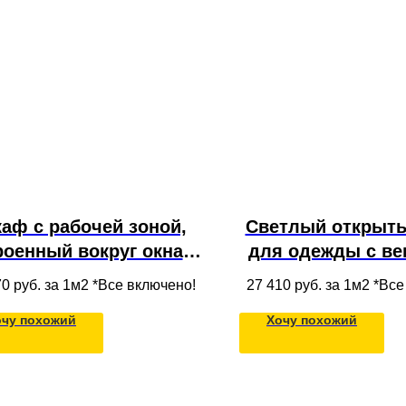
аф с рабочей зоной,
Светлый открыт
роенный вокруг окна в
для одежды с ве
альне, с антресолью,
полками и ящик
70
руб. за 1м2 *Все включено!
27 410
руб. за 1м2 *Вс
ткрытыми полками и
ЛДСП, встроенны
очу похожий
Хочу похожий
движными ящиками,
под потол
ады из светлого МДФ
цвета кашемир