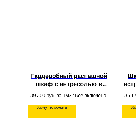
Гардеробный распашной
Шк
шкаф с антресолью в
вст
детскую для одежды
сп
39 300
руб. за 1м2 *Все включено!
35 1
о
Хочу похожий
Х
вы
фас