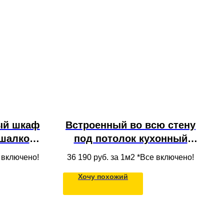
ый шкаф
Встроенный во всю стену
шалкой,
под потолок кухонный
ами из
шкаф со стеклянными
е включено!
36 190
руб. за 1м2 *Все включено!
й в нишу
фасадами, полками,
Хочу похожий
ок
столом и выдвижными
ящиками