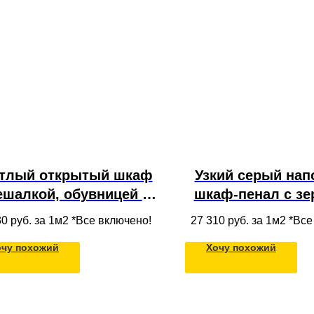
тлый открытый шкаф
Узкий серый на
ешалкой, обувницей и
шкаф-пенал с зе
олками из массива
выдвижными ящ
30
руб. за 1м2 *Все включено!
27 310
руб. за 1м2 *Вс
ерева под потолок в
распашным фаса
очу похожий
Хочу похожий
хожей и гардеробной
ЛДСП