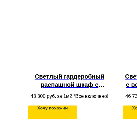
Светлый гардеробный
Све
распашной шкаф с
с в
антресолью, полками и
п
43 300
руб. за 1м2 *Все включено!
46 7
штангой из МДФ для
д
Хочу похожий
Х
одежды под потолок для
при
спальни