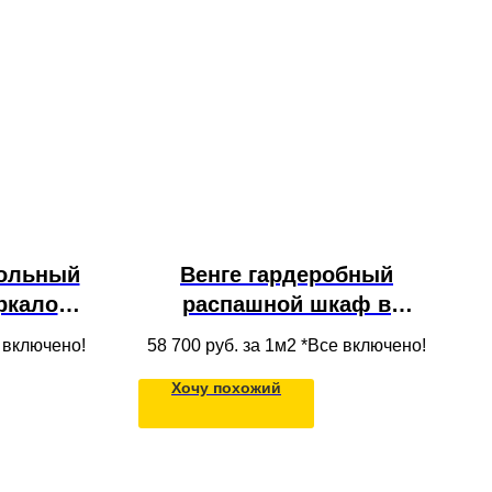
польный
Венге гардеробный
ркалом,
распашной шкаф в
иками и
прихожую с антресолью
е включено!
58 700
руб. за 1м2 *Все включено!
дом из
из массива дерева для
Хочу похожий
одежды в нишу под
потолок