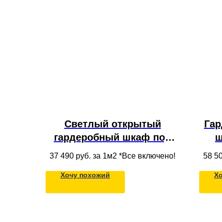
Светлый открытый
Гар
гардеробный шкаф под
ш
потолок с вешалкой,
я
37 490
руб. за 1м2 *Все включено!
58 5
полками и ящиками из
Хочу похожий
Х
массива дерева,
встроенный в нишу в
прихожей