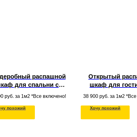
деробный распашной
Открытый расп
каф для спальни с
шкаф для гост
щиками из массива
антресолью, по
00
руб. за 1м2 *Все включено!
38 900
руб. за 1м2 *Вс
дерева для одежды
ящиками для од
очу похожий
Хочу похожий
потолок