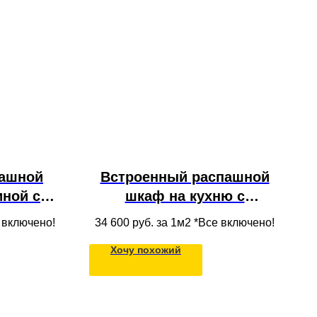
ашной
Встроенный распашной
иной с
шкаф на кухню с
лками и
антресолью, полками и
е включено!
34 600
руб. за 1м2 *Все включено!
ежды в
ящиками из массива
Хочу похожий
дерева в потолок