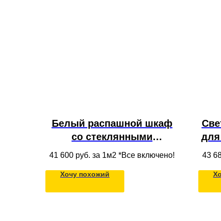
Белый распашной шкаф
Све
со стеклянными
для
фасадами с полками,
по
41 600
руб. за 1м2 *Все включено!
43 6
ящиками и штангой для
ма
Хочу похожий
Х
гостиной под потолок