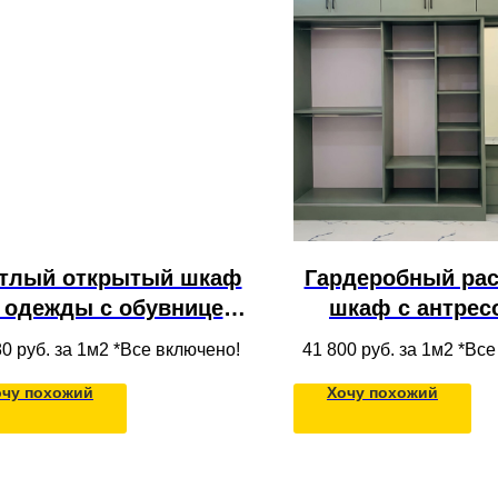
тлый открытый шкаф
Гардеробный ра
 одежды с обувницей,
шкаф с антрес
лками и ящиками из
полками и ящик
80
руб. за 1м2 *Все включено!
41 800
руб. за 1м2 *Вс
ссива дерева в нишу
одежды в пот
очу похожий
Хочу похожий
под потолок