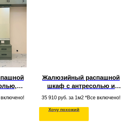
спашной
Жалюзийный распашной
олью,
шкаф с антресолью и
ами для
ящиками из МДФ в нишу
е включено!
35 910
руб. за 1м2 *Все включено!
олок
под потолок в
Хочу похожий
современном стиле на
кухню