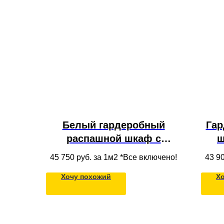
Белый гардеробный
Гар
распашной шкаф с
ш
антресолью из МДФ для
п
45 750
руб. за 1м2 *Все включено!
43 9
одежды в потолок во всю
м
Хочу похожий
Х
стену в современном
стиле для спальни