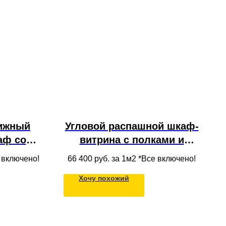
ижный
Угловой распашной шкаф-
аф со
витрина с полками и
ами из
стеклянными фасадами
е включено!
66 400
руб. за 1м2 *Все включено!
лок
под потолок с
Хочу похожий
продуманным
наполнением