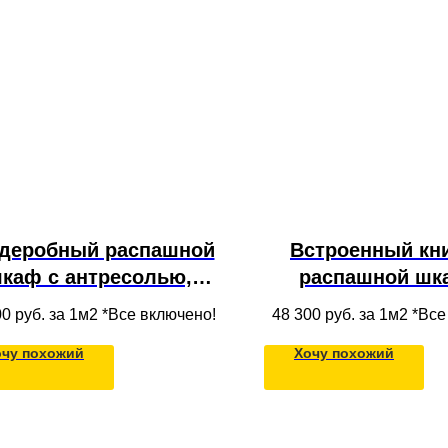
деробный распашной
Встроенный кн
каф с антресолью,
распашной шк
олками и штангой из
стеклом с полк
00
руб. за 1м2 *Все включено!
48 300
руб. за 1м2 *Вс
ассива дерева для
МДФ в пото
очу похожий
Хочу похожий
одежды