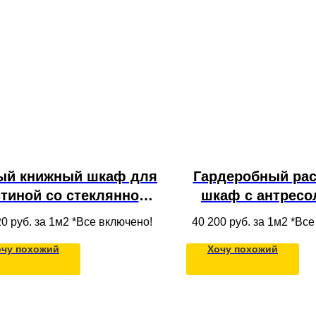
ый книжный шкаф для
Гардеробный ра
стиной со стеклянной
шкаф с антресо
итриной с ящиками,
МДФ для одеж
20
руб. за 1м2 *Все включено!
40 200
руб. за 1м2 *Вс
лками и ТВ-зоной из
потолок в совр
очу похожий
Хочу похожий
МДФ под потолок
стиле