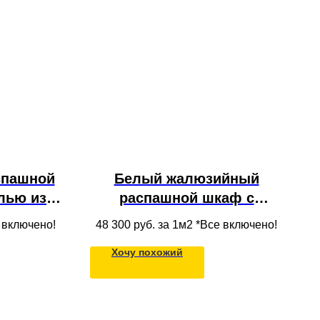
спашной
Белый жалюзийный
лью из
распашной шкаф с
ды под
фасадами и полками из
е включено!
48 300
руб. за 1м2 *Все включено!
еменном
МДФ, встроенный под
Хочу похожий
потолок на балконе