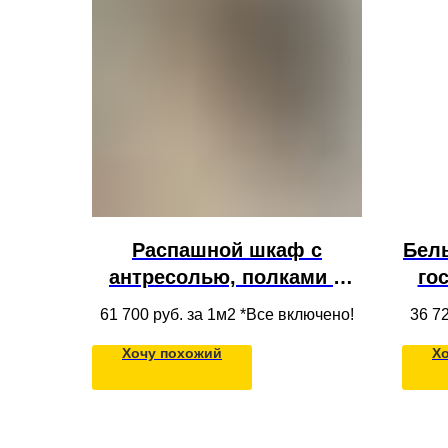
Распашной шкаф с
Бел
антресолью, полками и
го
ящиками из массива
в
61 700
руб. за 1м2 *Все включено!
36 7
дерева на кухню под
по
Хочу похожий
Х
потолок в современном
стиле