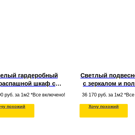
елый гардеробный
Светлый подвесн
распашной шкаф с
с зеркалом и пол
щиками из МДФ для
белого МДФ
00
руб. за 1м2 *Все включено!
36 170
руб. за 1м2 *Вс
одежды
встроенной тум
очу похожий
Хочу похожий
раковины в в
комнате