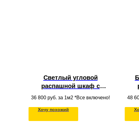
Светлый угловой
Б
распашной шкаф с
антресолью, полками и
я
36 800
руб. за 1м2 *Все включено!
48 6
ящиками из ЛДСП для
Хочу похожий
Х
одежды