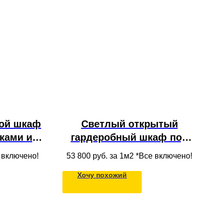
ой шкаф
Светлый открытый
ками из
гардеробный шкаф под
 со
потолок, с обувницей,
е включено!
53 800
руб. за 1м2 *Все включено!
бой для
полками и ящиками из
Хочу похожий
анной
МДФ, встроенный в нишу