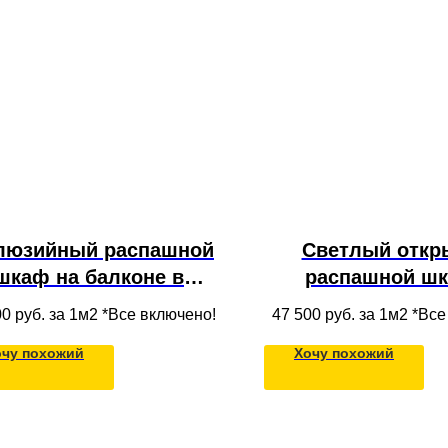
люзийный распашной
Светлый откр
шкаф на балконе в
распашной шк
отолок с полками из
полками из 
00
руб. за 1м2 *Все включено!
47 500
руб. за 1м2 *Вс
ассива дерева для
очу похожий
Хочу похожий
одежды