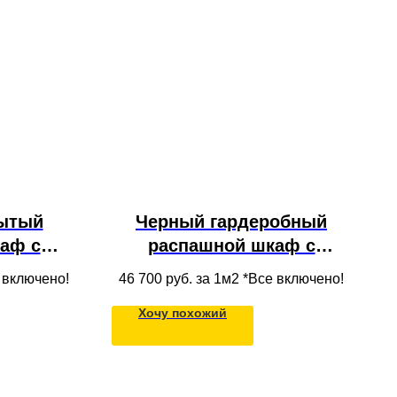
ытый
Черный гардеробный
аф с
распашной шкаф с
МДФ
полками, обувницей и
е включено!
46 700
руб. за 1м2 *Все включено!
зеркалом из массива
Хочу похожий
дерева для одежды под
потолок в прихожую