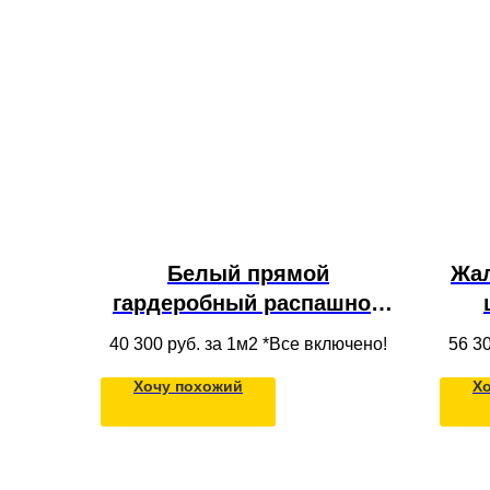
Белый прямой
Жа
гардеробный распашной
шкаф с зеркалом,
п
40 300
руб. за 1м2 *Все включено!
56 3
антресолью под потолок
м
Хочу похожий
Х
для одежды в
гардеробную