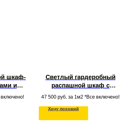
ой шкаф-
Светлый гардеробный
ками и
распашной шкаф с
садами
антресолью из МДФ для
е включено!
47 500
руб. за 1м2 *Все включено!
 с
одежды в нишу под
Хочу похожий
ым
потолок во всю стену в
ем
современном стиле