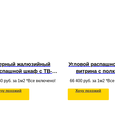
ерный жалюзийный
Угловой распашн
спашной шкаф с ТВ-
витрина с пол
зоной из МДФ в
стеклянными фа
30
руб. за 1м2 *Все включено!
66 400
руб. за 1м2 *Вс
овременном стиле в
под потолок
очу похожий
Хочу похожий
прихожую
продуманн
наполнени