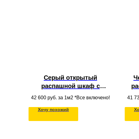
Серый открытый
Ч
распашной шкаф с
ра
антресолью, полками и
42 600
руб. за 1м2 *Все включено!
41 7
ящиками для одежды в
с
Хочу похожий
Х
нишу под потолок для
гостиной